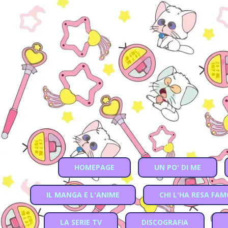
HOMEPAGE
UN PO' DI ME
IL MANGA E L'ANIME
CHI L'HA RESA FA
LA SERIE TV
DISCOGRAFIA