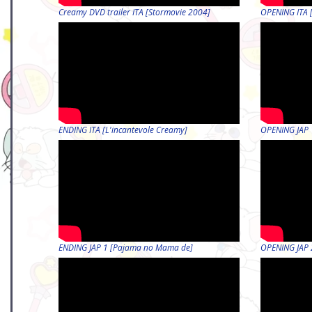
Creamy DVD trailer ITA [Stormovie 2004]
OPENING ITA [
ENDING ITA [L'incantevole Creamy]
OPENING JAP 1 
ENDING JAP 1 [Pajama no Mama de]
OPENING JAP 2 