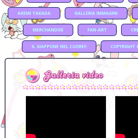
AKEMI TAKADA
GALLERIA IMMAGINI
MERCHANDISE
FAN-ART
CR
IL GIAPPONE NEL CUORE!!
COPYRIGHT 