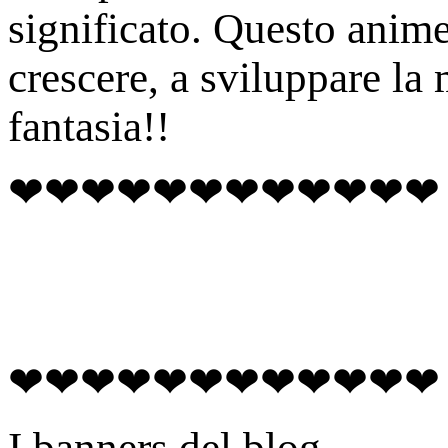
significato. Questo anime 
crescere, a sviluppare la 
fantasia!!
❤❤❤❤❤❤❤❤❤❤❤❤
❤❤❤❤❤❤❤❤❤❤❤❤
I banners del blog