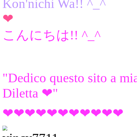
Kon'nichi Wa!! ^_^
❤
こんにちは!! ^_^
"Dedico questo sito a mi
Diletta ❤"
❤❤❤❤❤❤❤❤❤❤❤