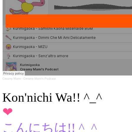
Creamy Mami
·
Creamy Mami's Podcast
Kon'nichi Wa!! ^_^
❤
こんにちは!! ^_^