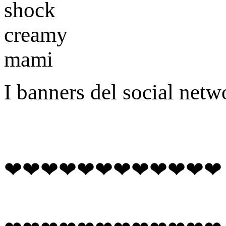
I banners del social netw
❤❤❤❤❤❤❤❤❤❤❤❤