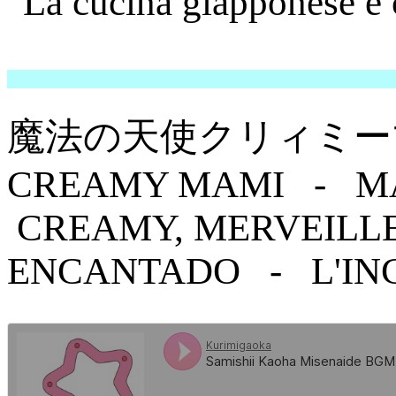
"La cucina giapponese e 
魔法の天使クリィミーマミ 
CREAMY MAMI - MA
CREAMY, MERVEILL
ENCANTADO - L'IN