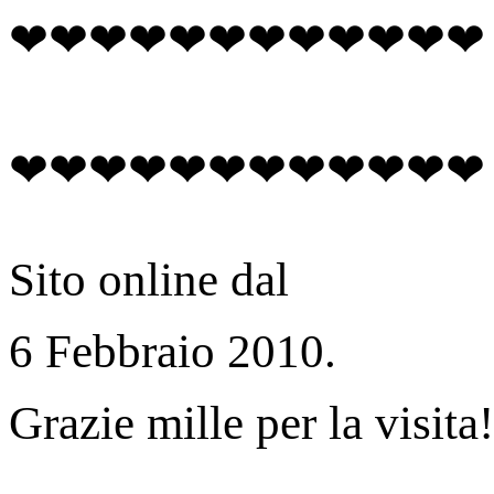
❤❤❤❤❤❤❤❤❤❤❤❤
❤❤❤❤❤❤❤❤❤❤❤❤
Sito online dal
6 Febbraio 2010.
Grazie mille per la visita!