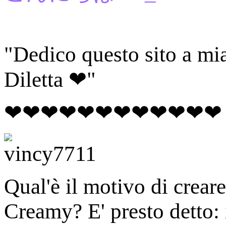
"Dedico questo sito a mi
Diletta ❤"
❤❤❤❤❤❤❤❤❤❤❤❤
Qual'è il motivo di creare
Creamy? E' presto detto: 