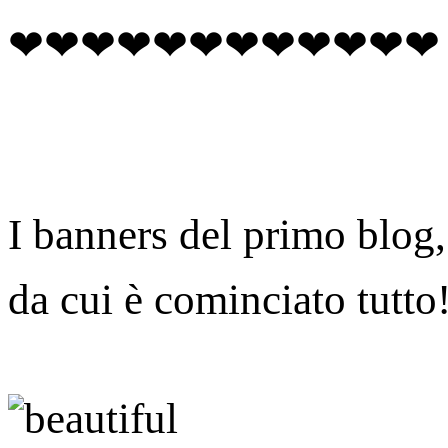
❤❤❤❤❤❤❤❤❤❤❤❤
I banners del primo blog,
da cui è cominciato tutto