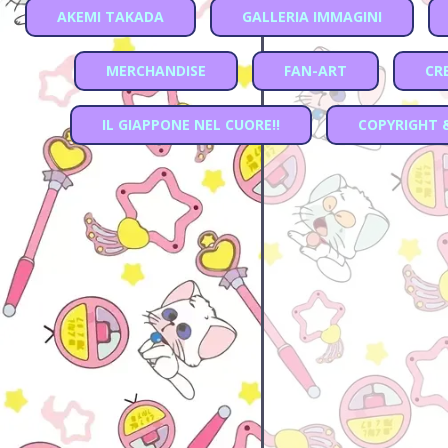
AKEMI TAKADA
GALLERIA IMMAGINI
MERCHANDISE
FAN-ART
CR
IL GIAPPONE NEL CUORE!!
COPYRIGHT 