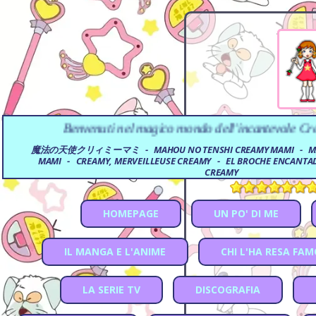
el magico mondo dell'incantevole Creamy Mami!!!
魔法の天使クリィミーマミ - MAHOU NO TENSHI CREAMY MAMI - MAG
MAMI - CREAMY, MERVEILLEUSE CREAMY - EL BROCHE ENCANTA
CREAMY
HOMEPAGE
UN PO' DI ME
IL MANGA E L'ANIME
CHI L'HA RESA FA
LA SERIE TV
DISCOGRAFIA