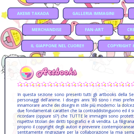
AKEMI TAKADA
GALLERIA IMMAGINI
MERCHANDISE
FAN-ART
CR
IL GIAPPONE NEL CUORE!!
COPYRIGHT 
In questa sezione sono presenti tutti gli artbooks della S
personaggi dell'anime. I disegni anni '80 sono i miei preferiti,
innamorare anche dei disegni in stile più moderno: la dolcezza
due fondamentali caratteri che la contraddistinguono ed il su
ricordare (oppure sì?) che TUTTE le immagini sono protette
rispettivi titolari dei diritti tipografici e di vendita. La fili
proprio il copyright degli autori e prevenire contemporaneame
sentitamente ringraziare per la collaborazione la mia se