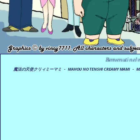
Benvenuti nel magico mondo 
魔法の天使クリィミーマミ - MAHOU NO TENSHI CREAMY MAMI - MAGICAL