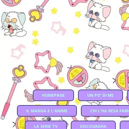
HOMEPAGE
UN PO' DI ME
IL MANGA E L'ANIME
CHI L'HA RESA FA
LA SERIE TV
DISCOGRAFIA